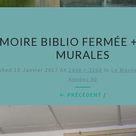
MOIRE BIBLIO FERMÉE 
MURALES
ished
18 Janvier 2017
At
2448 × 3264
In
Le Musée
Années 50
← PRÉCÉDENT
/