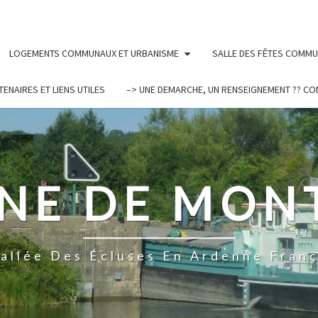
LOGEMENTS COMMUNAUX ET URBANISME
SALLE DES FÊTES COMM
TENAIRES ET LIENS UTILES
–> UNE DEMARCHE, UN RENSEIGNEMENT ?? CO
E DE MON
Vallée Des Écluses En Ardenne Franç