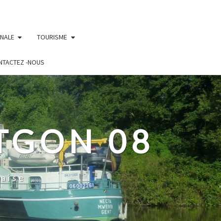
UNALE
TOURISME
NTACTEZ -NOUS
TGON 08
aise