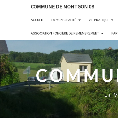
Skip
Panneau de gestion des cookies
COMMUNE DE MONTGON 08
to
content
ACCUEIL
LA MUNICIPALITÉ
VIE PRATIQUE
ASSOCIATION FONCIÈRE DE REMEMBREMENT
PAR
COMMUN
La 