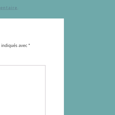
entaire
.
t indiqués avec
*