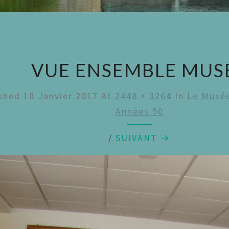
VUE ENSEMBLE MUS
ished
18 Janvier 2017
At
2448 × 3264
In
Le Musée
Années 50
/
SUIVANT →