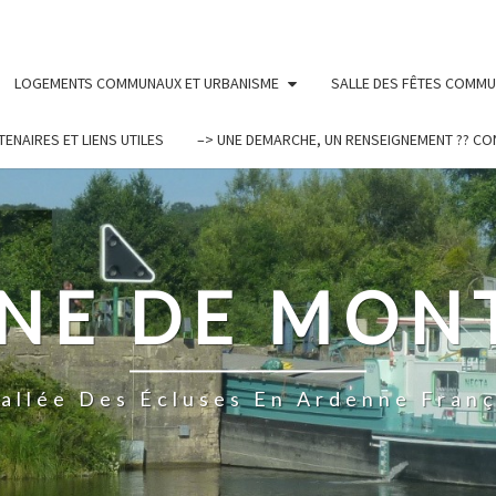
LOGEMENTS COMMUNAUX ET URBANISME
SALLE DES FÊTES COMM
TENAIRES ET LIENS UTILES
–> UNE DEMARCHE, UN RENSEIGNEMENT ?? CO
E DE MON
Vallée Des Écluses En Ardenne Franç