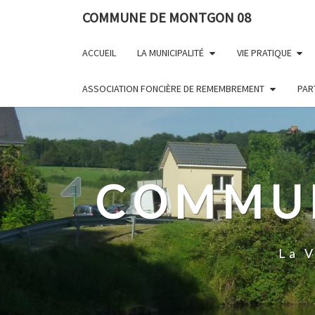
Skip
Panneau de gestion des cookies
COMMUNE DE MONTGON 08
to
content
ACCUEIL
LA MUNICIPALITÉ
VIE PRATIQUE
ASSOCIATION FONCIÈRE DE REMEMBREMENT
PAR
COMMUN
La 