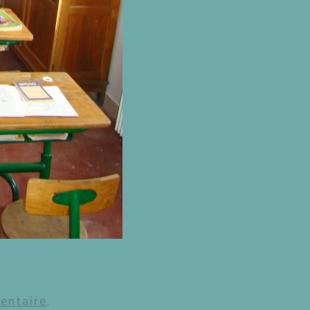
entaire
.