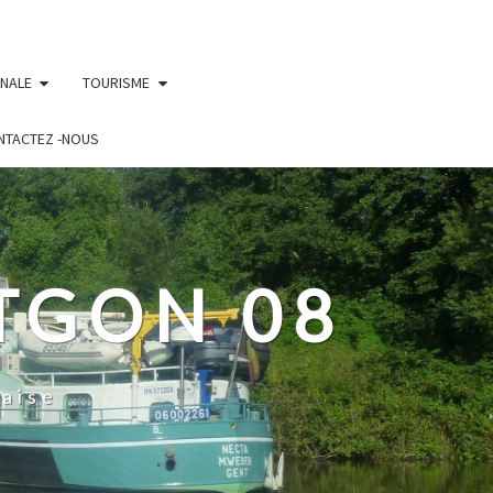
UNALE
TOURISME
NTACTEZ -NOUS
TGON 08
aise