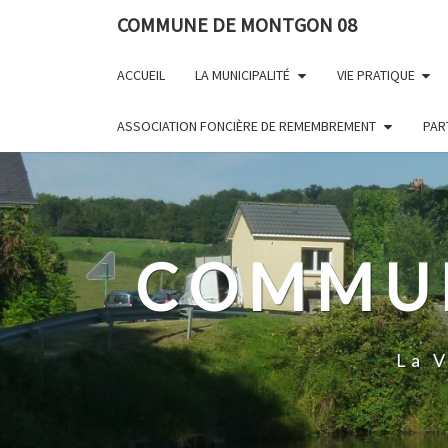
Skip
Panneau de gestion des cookies
COMMUNE DE MONTGON 08
to
content
ACCUEIL
LA MUNICIPALITÉ
VIE PRATIQUE
ASSOCIATION FONCIÈRE DE REMEMBREMENT
PAR
COMMUN
La 