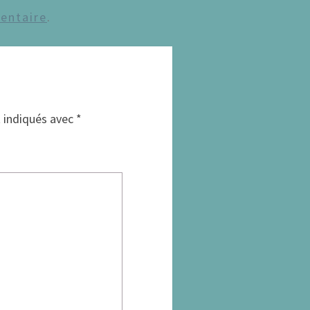
entaire
.
t indiqués avec
*