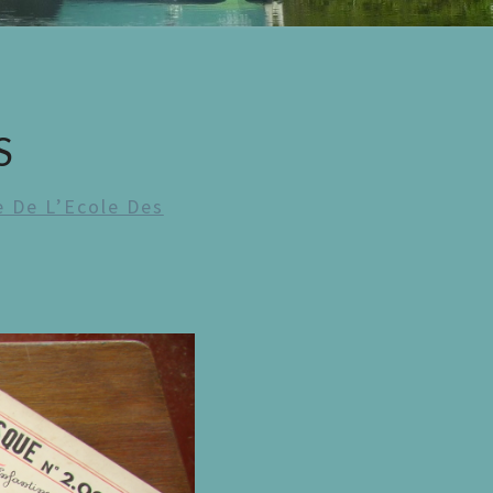
S
 De L’Ecole Des