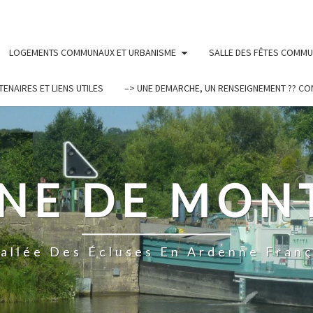
LOGEMENTS COMMUNAUX ET URBANISME
SALLE DES FÊTES COMM
TENAIRES ET LIENS UTILES
–> UNE DEMARCHE, UN RENSEIGNEMENT ?? CO
E DE MON
Vallée Des Écluses En Ardenne Franç