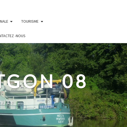
UNALE
TOURISME
NTACTEZ -NOUS
TGON 08
aise