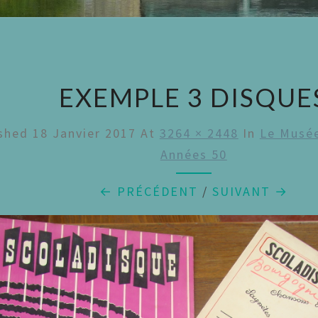
EXEMPLE 3 DISQUE
ished
18 Janvier 2017
At
3264 × 2448
In
Le Musée
Années 50
← PRÉCÉDENT
/
SUIVANT →