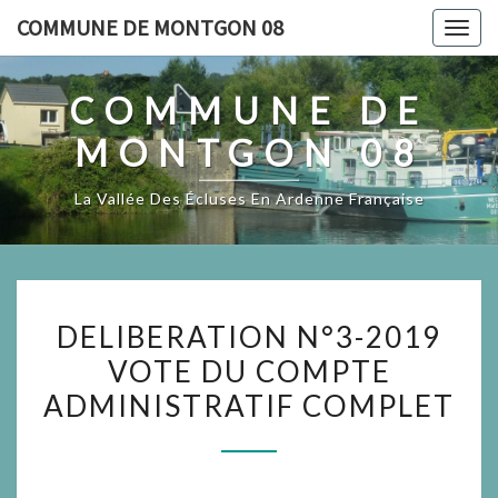
Skip
Panneau de gestion des cookies
COMMUNE DE MONTGON 08
Togg
to
navig
content
COMMUNE DE
MONTGON 08
La Vallée Des Écluses En Ardenne Française
DELIBERATION
DELIBERATION N°3-2019
N°3-
VOTE DU COMPTE
2019
ADMINISTRATIF COMPLET
VOTE
DU
COMPTE
ADMINISTRATIF