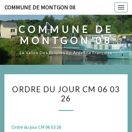
Skip
Panneau de gestion des cookies
COMMUNE DE MONTGON 08
Togg
to
navig
content
COMMUNE DE
MONTGON 08
La Vallée Des Écluses En Ardenne Française
ORDRE
ORDRE DU JOUR CM 06 03
DU
26
JOUR
CM
06
03
Ordre du jour CM 06 03 26
26