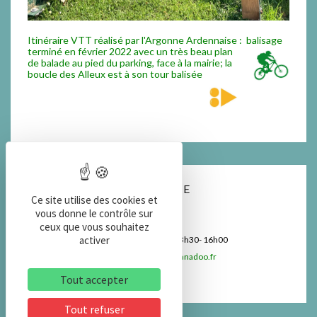
Itinéraire VTT réalisé par l'Argonne Ardennaise : balisage
termi
né en février 2022 avec un très beau plan
de balade au pied du parking, face à la mairie; la
boucle des Alleux est à son tour balisée
COORDONNEES DE LA MAIRIE
Ce site utilise des cookies et
vous donne le contrôle sur
3 place de la Mairie 08390 MONTGON
ceux que vous souhaitez
activer
Permanences:
lundi 8h30- 12h / mardi 13h30- 16h00
tél 03 24 30 44 43 mairiemontgon08@wanadoo.fr
www.Commune-Montgon 08.com
Tout accepter
Tout refuser