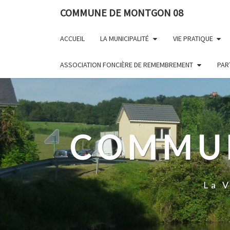
Skip
Panneau de gestion des cookies
COMMUNE DE MONTGON 08
to
content
ACCUEIL
LA MUNICIPALITÉ
VIE PRATIQUE
ASSOCIATION FONCIÈRE DE REMEMBREMENT
PAR
COMMUN
La 