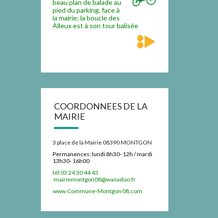
beau plan de balade au
pied du parking, face à
la mairie; la boucle des
Alleux est à son tour balisée
COORDONNEES DE LA
MAIRIE
3 place de la Mairie 08390 MONTGON
Permanences:
lundi 8h30- 12h / mardi
13h30- 16h00
tél 03 24 30 44 43
mairiemontgon08@wanadoo.fr
www.Commune-Montgon 08.com