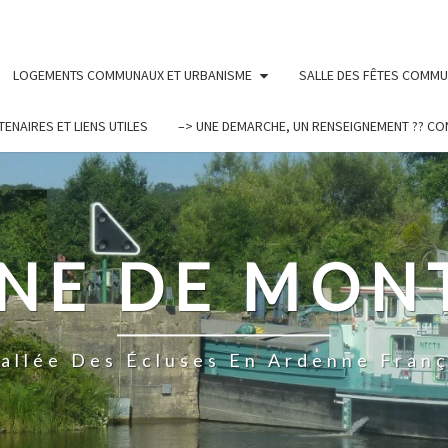
LOGEMENTS COMMUNAUX ET URBANISME
SALLE DES FÊTES COMM
TENAIRES ET LIENS UTILES
–> UNE DEMARCHE, UN RENSEIGNEMENT ?? CO
E DE MON
Vallée Des Écluses En Ardenne Franç